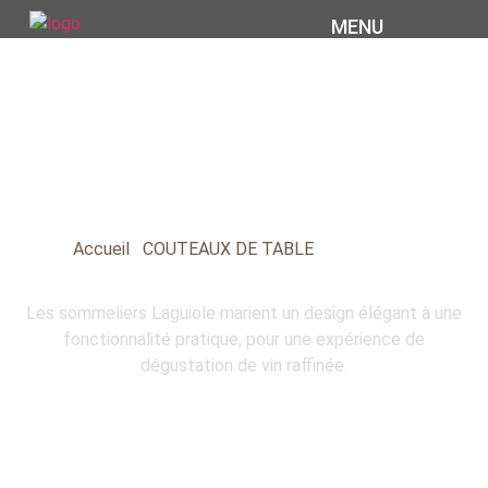
MENU
COUTELLERIE COIGNET
SOMMELIERS
Accueil
COUTEAUX DE TABLE
»
»
SOMMELIERS
Les sommeliers Laguiole marient un design élégant à une
fonctionnalité pratique, pour une expérience de
dégustation de vin raffinée.