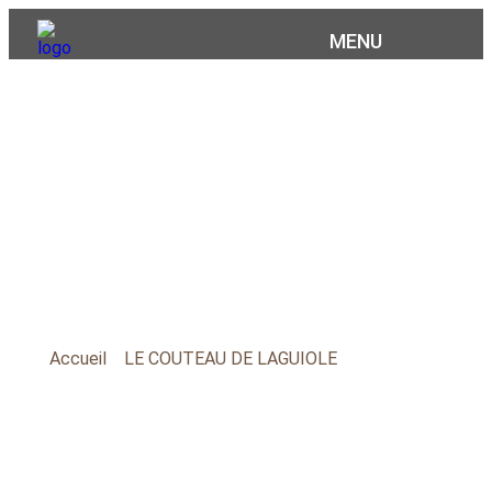
MENU
COUTELLERIE COIGNET
COUTEAUX
LAGUIOLE GAMME
PASSION
Accueil
»
LE COUTEAU DE LAGUIOLE
»
COUTEAUX
LAGUIOLE GAMME PASSION
Je vous propose ici des couteaux issus de mes envies,