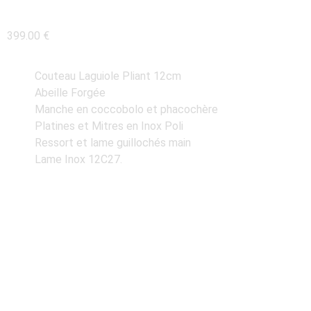
PHACOCHÈRE
399.00
€
Couteau Laguiole Pliant 12cm
Abeille Forgée
Manche en coccobolo et phacochère
Platines et Mitres en Inox Poli
Ressort et lame guillochés main
Lame Inox 12C27.