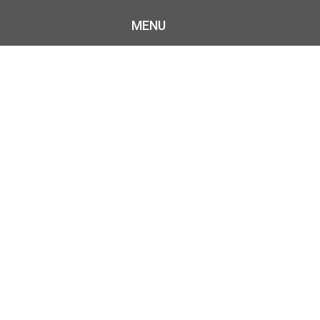
MENU
ET
E BOIS DE