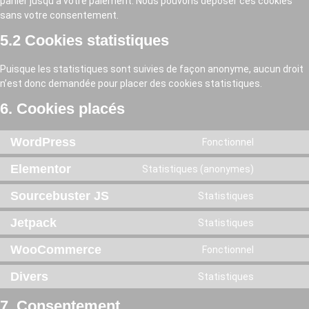
panier jusqu’à votre paiement. Nous pouvons déposer ces cookies
sans votre consentement.
5.2 Cookies statistiques
Puisque les statistiques sont suivies de façon anonyme, aucun droit
n’est donc demandée pour placer des cookies statistiques.
6. Cookies placés
WordPress
Fonctionnel
Consent
to
service
Elementor
Statistiques (anonymes)
Consent
wordpres
to
service
Sourcebuster JS
Statistiques
Consent
elemento
to
service
Jetpack
Statistiques
Consent
sourcebus
to
js
service
WooCommerce
Fonctionnel
Consent
jetpack
to
service
Divers
Statistiques
Consent
woocomm
to
service
7. Consentement