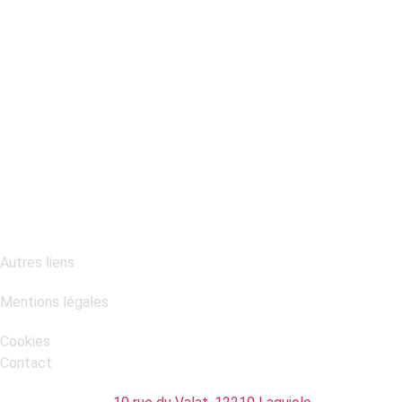
LE COUTEAU MÉZENC
LE COUTEAU CROZILLAC
LES COUTEAUX DE TABLE
STAGES DE FABRICATION
VISITES DE L'ATELIER
Autres liens
Mentions légales
Cookies
Contact