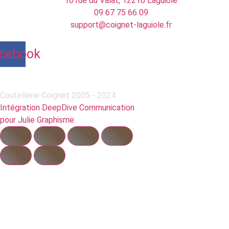
10 rue du Valat, 12210 Laguiole
09 67 75 66 09
support@coignet-laguiole.fr
cebook
Coutellerie Coignet 2005 - 2024
Intégration DeepDive Communication
pour Julie Graphisme