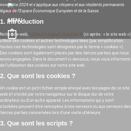
novembre 2024 et s’applique aux citoyens et aux résidents permanents
légaux de l’Espace Économique Européen et de la Suisse.
MENU
1. Introduction
https://coignet-laguiole.fr
Notre site web,
(ci-après : « le site web »)
0
utilise des cookies et autres technologies liées (par simplification,
toutes ces technologies sont désignées par le terme « cookies »).
Des cookies sont également placés par des tierces parties que nous
avons engagées. Dans le document ci-dessous, nous vous informons
de l’utilisation des cookies sur notre site web.
2. Que sont les cookies ?
Un cookie est un petit fichier simple envoyé avec les pages de ce site
web et stocké par votre navigateur sur le disque dur de votre
ordinateur ou d’un autre appareil. Les informations qui y sont
stockées peuvent être renvoyées à nos serveurs ou aux serveurs des
tierces parties concernées lors d’une visite ultérieure.
3. Que sont les scripts ?