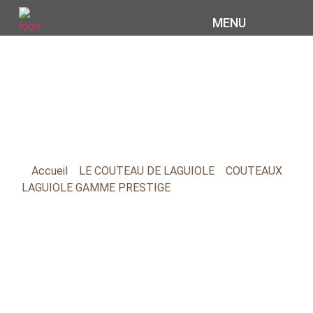
MENU
COUTELLERIE COIGNET
COUTEAUX LAGUIOLE
11CM GAMME PRESTIGE
Accueil
»
LE COUTEAU DE LAGUIOLE
»
COUTEAUX
LAGUIOLE GAMME PRESTIGE
»
COUTEAUX LAGUIOLE
11CM GAMME PRESTIGE
Nos couteaux Laguiole possèdent une abeille forgée
perpétuant ainsi la tradition.
Ils sont ajustés et façonnés à la main dans l’atelier