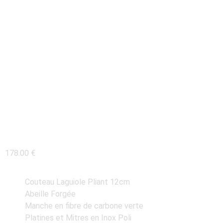
COUTEAU LAGUIOLE
12CM MANCHE EN
FIBRE DE CARBONE
VERTE
178.00
€
Couteau Laguiole Pliant 12cm
Abeille Forgée
Manche en fibre de carbone verte
Platines et Mitres en Inox Poli