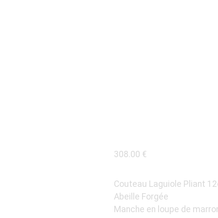
COUTEA
12CM M
LOUPE 
308.00
€
Couteau Laguiole Pliant 1
Abeille Forgée
Manche en loupe de marron