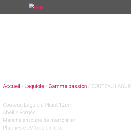
COUTELLE
COUTEAU LAGUI
MARRONNIER
Accueil
/
Laguiole
/
Gamme passion
/ COUTEAU LAGUI
Couteau Laguiole Pliant 12cm
Abeille Forgée
Manche en loupe de marronnier
Platines et Mitres en Inox