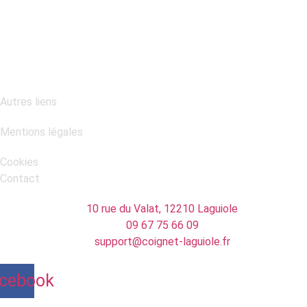
STAGES DE FABRICATION
VISITES DE L'ATELIER
Autres liens
Mentions légales
Cookies
Contact
10 rue du Valat, 12210 Laguiole
09 67 75 66 09
support@coignet-laguiole.fr
cebook