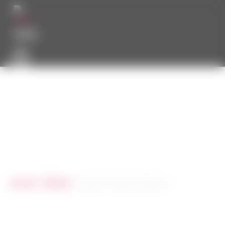
MENU
0
COUTELLERIE COIGNET
CATÉGORIE : GAMME
TRADITION MÉZENC
Accueil
/
Mézenc
/ Gamme tradition Mézenc