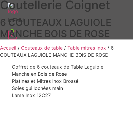
Coutellerie Coignet
6 COUTEAUX LAGUIOLE
MENU
MANCHE BOIS DE ROSE
0
Accueil
/
Couteaux de table
/
Table mitres inox
/ 6
COUTEAUX LAGUIOLE MANCHE BOIS DE ROSE
Coffret de 6 couteaux de Table Laguiole
Manche en Bois de Rose
Platines et Mitres Inox Brossé
Soies guillochées main
Lame Inox 12C27