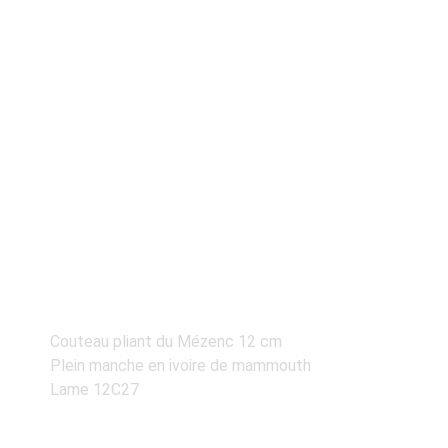
COUTEAU MEZENC 12
CM MANCHE EN
IVOIRE DE MAMMOUTH
Couteau pliant du Mézenc 12 cm
Plein manche en ivoire de mammouth
Lame 12C27