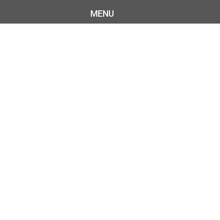
MENU
ET
LAME DAMAS
 MANCHE TRI-