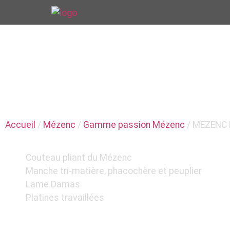
COUTELLE
MEZENC MANCHE
Accueil
/
Mézenc
/
Gamme passion Mézenc
/ MEZENC
Couteau pliant du Mézenc
Manche tri-matière, phacochère et peuplier
Lame Damas
Platines travaillées