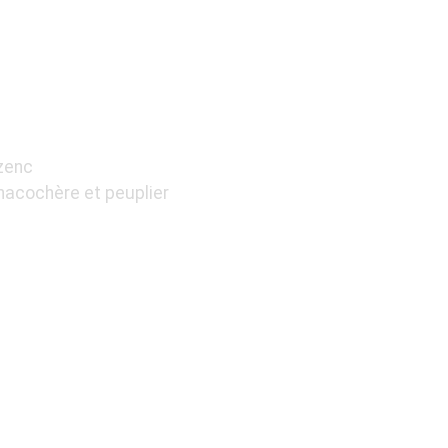
E LAME DAMAS
zenc
hacochère et peuplier