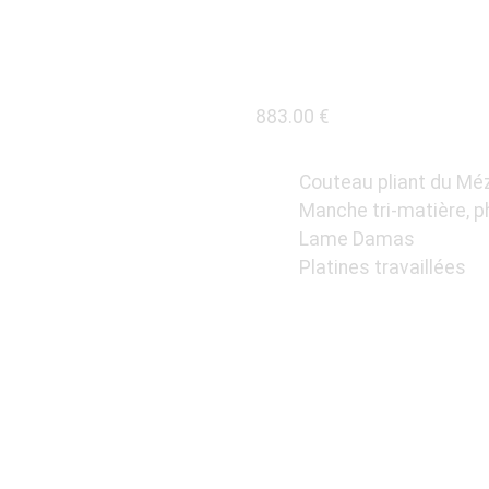
MATIÈR
883.00
€
Couteau pliant du Mé
Manche tri-matière, p
Lame Damas
Platines travaillées