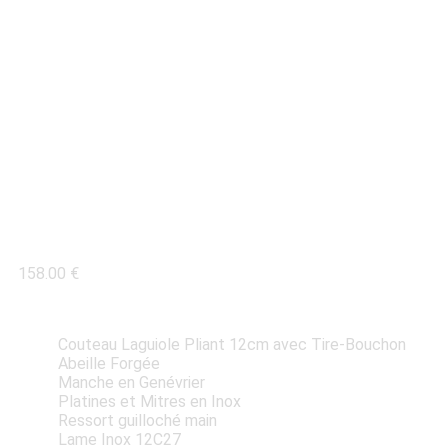
COUTEAU LAGUIOLE
12CM MANCHE
GENÉVRIER TB
158.00
€
Couteau Laguiole Pliant 12cm avec Tire-Bouchon
Abeille Forgée
Manche en Genévrier
Platines et Mitres en Inox
Ressort guilloché main
Lame Inox 12C27