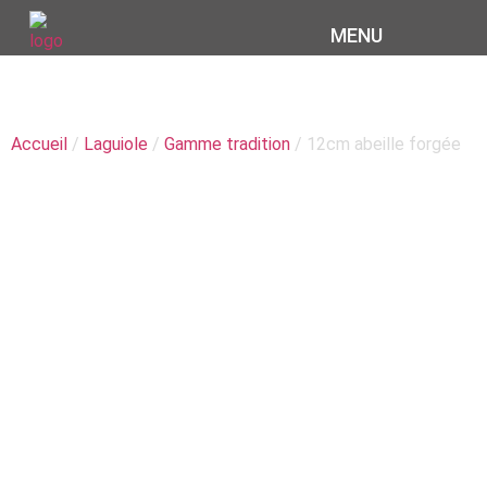
MENU
CATÉGORIE : 12CM
ABEILLE FORGÉE
Accueil
/
Laguiole
/
Gamme tradition
/ 12cm abeille forgée