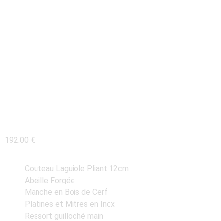
COUTEAU LAGUIOLE
12CM MANCHE BOIS
DE CERF
192.00
€
Couteau Laguiole Pliant 12cm
Abeille Forgée
Manche en Bois de Cerf
Platines et Mitres en Inox
Ressort guilloché main