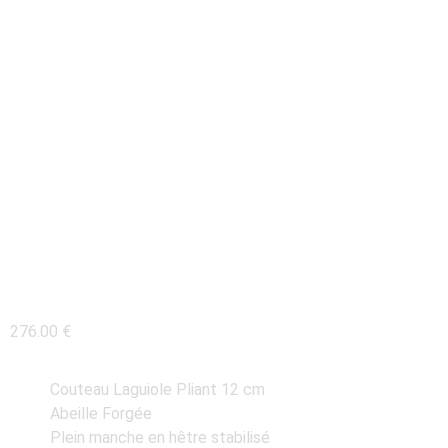
COUTEAU LAGUIOLE
12CM PLEIN MANCHE
HÊTRE STABILISÉ
TEINTÉ
276.00
€
Couteau Laguiole Pliant 12 cm
Abeille Forgée
Plein manche en hêtre stabilisé