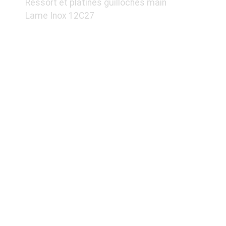
Ressort et platines guillochés main
Lame Inox 12C27