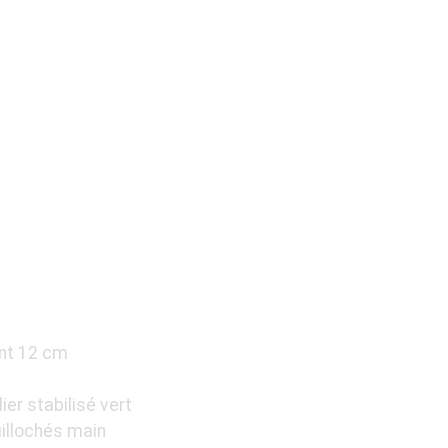
U LAGUIOLE
LEIN MANCHE
ER VERT
ant 12 cm
er stabilisé vert
uillochés main