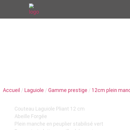
COUTELLE
COUTEAU LAGUI
PEUPLIER VERT
Accueil
/
Laguiole
/
Gamme prestige
/
12cm plein man
Couteau Laguiole Pliant 12 cm
Abeille Forgée
Plein manche en peuplier stabilisé vert