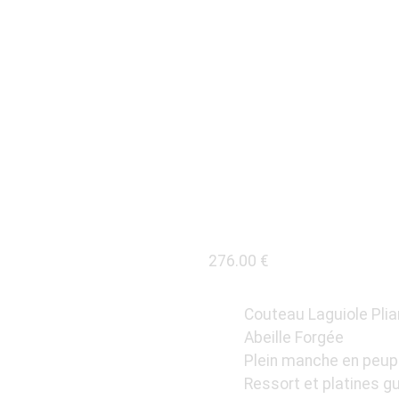
COUTEA
12CM P
PEUPLI
276.00
€
Couteau Laguiole Pli
Abeille Forgée
Plein manche en peupli
Ressort et platines g