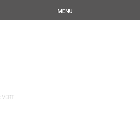
MENU
ET
N MANCHE
 VERT